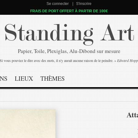
Se connecter
S'inscrire
FRAIS DE PORT OFFERT À PARTIR DE 100€
Standing Art
Papier, Toile, Plexiglas, Alu-Dibond sur mesure
Si vous pouviez le dire avec des mots, il n'y aurait aucune raison de le peindre. »
Edward Hopp
NS
LIEUX
THÈMES
Att