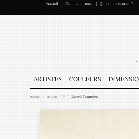
Accueil
Contactez-nous
Qui sommes-nous ?
« 
ARTISTES
COULEURS
DIMENSIO
Accueil
Artistes
F
Russell Frampton