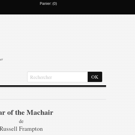
Panier: (0)
er
ar of the Machair
de
Russell Frampton