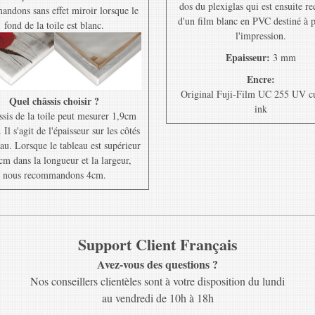
dos du plexiglas qui est ensuite r
ndons sans effet miroir lorsque le
d'un film blanc en PVC destiné à 
fond de la toile est blanc.
l'impression.
Epaisseur:
3 mm
Encre:
Original Fuji-Film UC 255 UV c
Quel châssis choisir ?
ink
ssis de la toile peut mesurer 1,9cm
Il s'agit de l'épaisseur sur les côtés
au. Lorsque le tableau est supérieur
cm dans la longueur et la largeur,
nous recommandons 4cm.
Support Client Français
Avez-vous des questions ?
Nos conseillers clientèles sont à votre disposition du lundi
au vendredi de 10h à 18h