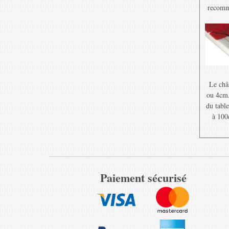
recomma
Le châ
ou 4cm. 
du table
à 100
Paiement sécurisé