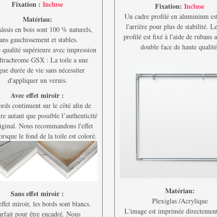
Fixation :
Incluse
Fixation:
Incluse
Un cadre profilé en aluminium est
Matériau:
l'arrière pour plus de stabilité. L
âssis en bois sont 100 % naturels,
profilé est fixé à l'aide de rubans 
ans gauchissement et stables.
double face de haute qualité
e qualité supérieure avec impression
ltrachrome GSX : La toile a une
gue durée de vie sans nécessiter
d'appliquer un vernis.
Avec effet miroir :
rds continuent sur le côté afin de
re autant que possible l’authenticité
riginal. Nous recommandons l'effet
orsque le fond de la toile est coloré.
Matériau:
Sans effet miroir :
Plexiglas /Acrylique
ffet miroir, les bords sont blancs.
L'image est imprimée directement
rfait pour être encadré. Nous