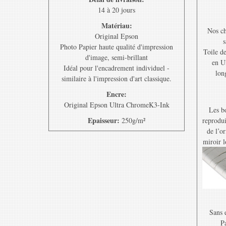
14 à 20 jours
Matériau:
Nos ch
Original Epson
s
Photo Papier haute qualité d'impression
Toile d
d'image, semi-brillant
en U
Idéal pour l'encadrement individuel -
lon
similaire à l'impression d'art classique.
Encre:
Original Epson Ultra ChromeK3-Ink
Les bo
Epaisseur:
250g/m²
reprodui
de l’o
miroir l
Sans e
Pa