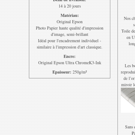
14 à 20 jours
Matériau:
Nos ch
Original Epson
s
Photo Papier haute qualité d'impression
Toile d
d'image, semi-brillant
en U
Idéal pour l'encadrement individuel -
lon
similaire à l'impression d'art classique.
Encre:
Original Epson Ultra ChromeK3-Ink
Les bo
Epaisseur:
250g/m²
reprodui
de l’o
miroir l
Sans e
Pa