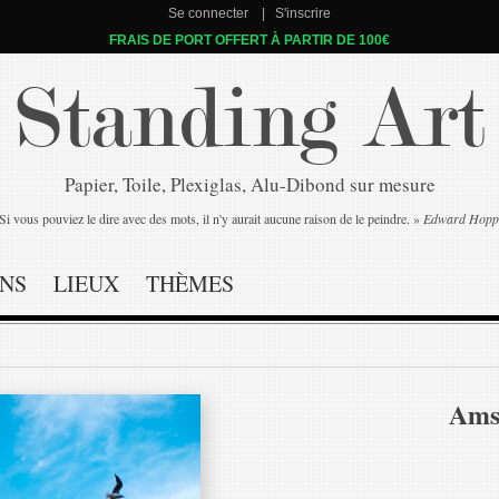
Se connecter
S'inscrire
FRAIS DE PORT OFFERT À PARTIR DE 100€
Standing Art
Papier, Toile, Plexiglas, Alu-Dibond sur mesure
Si vous pouviez le dire avec des mots, il n'y aurait aucune raison de le peindre. »
Edward Hopp
NS
LIEUX
THÈMES
Ams