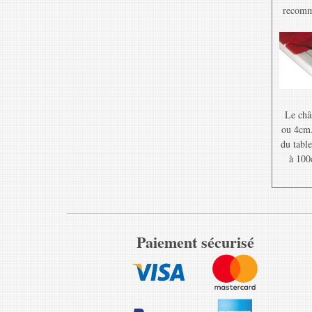
recomma
Le châ
ou 4cm. 
du table
à 100
Paiement sécurisé