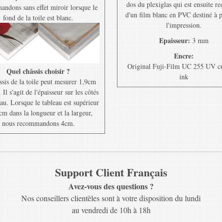
dos du plexiglas qui est ensuite r
ndons sans effet miroir lorsque le
d'un film blanc en PVC destiné à 
fond de la toile est blanc.
l'impression.
Epaisseur:
3 mm
Encre:
Original Fuji-Film UC 255 UV c
Quel châssis choisir ?
ink
ssis de la toile peut mesurer 1,9cm
Il s'agit de l'épaisseur sur les côtés
au. Lorsque le tableau est supérieur
cm dans la longueur et la largeur,
nous recommandons 4cm.
Support Client Français
Avez-vous des questions ?
Nos conseillers clientèles sont à votre disposition du lundi
au vendredi de 10h à 18h