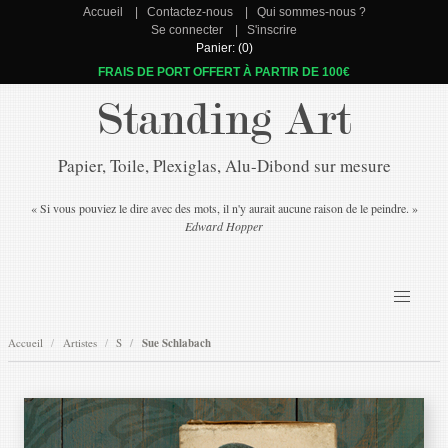
Accueil
Contactez-nous
Qui sommes-nous ?
Se connecter
S'inscrire
Panier: (0)
FRAIS DE PORT OFFERT À PARTIR DE 100€
Standing Art
Papier, Toile, Plexiglas, Alu-Dibond sur mesure
« Si vous pouviez le dire avec des mots, il n'y aurait aucune raison de le peindre. »
Edward Hopper
Accueil
Artistes
S
Sue Schlabach