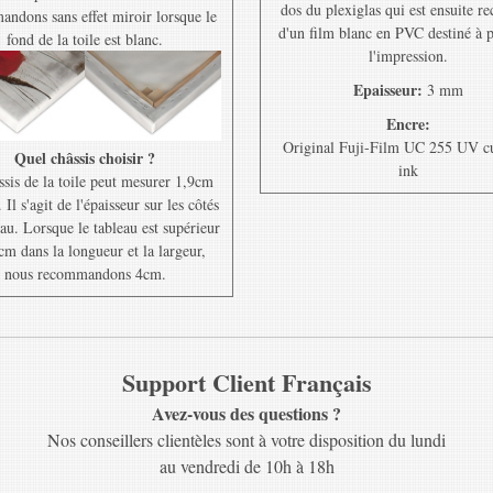
dos du plexiglas qui est ensuite r
ndons sans effet miroir lorsque le
d'un film blanc en PVC destiné à 
fond de la toile est blanc.
l'impression.
Epaisseur:
3 mm
Encre:
Original Fuji-Film UC 255 UV c
Quel châssis choisir ?
ink
ssis de la toile peut mesurer 1,9cm
Il s'agit de l'épaisseur sur les côtés
au. Lorsque le tableau est supérieur
cm dans la longueur et la largeur,
nous recommandons 4cm.
Support Client Français
Avez-vous des questions ?
Nos conseillers clientèles sont à votre disposition du lundi
au vendredi de 10h à 18h