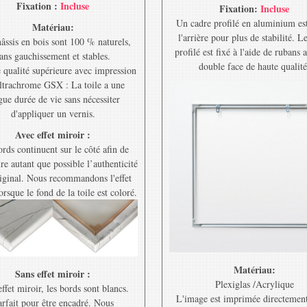
Fixation :
Incluse
Fixation:
Incluse
Un cadre profilé en aluminium est
Matériau:
l'arrière pour plus de stabilité. L
âssis en bois sont 100 % naturels,
profilé est fixé à l'aide de rubans 
ans gauchissement et stables.
double face de haute qualité
e qualité supérieure avec impression
ltrachrome GSX : La toile a une
gue durée de vie sans nécessiter
d'appliquer un vernis.
Avec effet miroir :
rds continuent sur le côté afin de
re autant que possible l’authenticité
riginal. Nous recommandons l'effet
orsque le fond de la toile est coloré.
Matériau:
Sans effet miroir :
Plexiglas /Acrylique
ffet miroir, les bords sont blancs.
L'image est imprimée directement
rfait pour être encadré. Nous