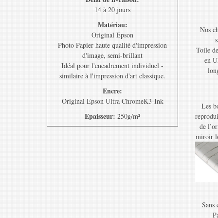
14 à 20 jours
Matériau:
Nos ch
Original Epson
s
Photo Papier haute qualité d'impression
Toile d
d'image, semi-brillant
en U
Idéal pour l'encadrement individuel -
lon
similaire à l'impression d'art classique.
Encre:
Original Epson Ultra ChromeK3-Ink
Les bo
Epaisseur:
250g/m²
reprodui
de l’o
miroir l
Sans e
Pa