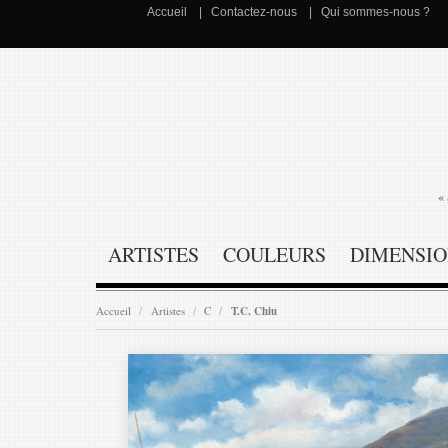
Accueil
Contactez-nous
Qui sommes-nous ?
« 
ARTISTES
COULEURS
DIMENSIO
Accueil
Artistes
C
T.C. Chiu