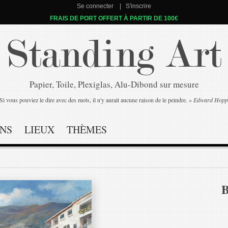
Se connecter
S'inscrire
FRAIS DE PORT OFFERT À PARTIR DE 100€
Standing Art
Papier, Toile, Plexiglas, Alu-Dibond sur mesure
Si vous pouviez le dire avec des mots, il n'y aurait aucune raison de le peindre. »
Edward Hopp
NS
LIEUX
THÈMES
B