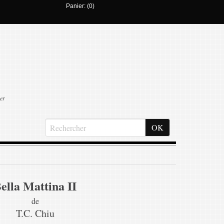
Panier: (0)
er
ella Mattina II
de
T.C. Chiu