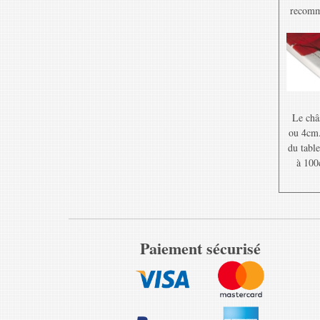
recomma
Le châ
ou 4cm. 
du table
à 100
Paiement sécurisé