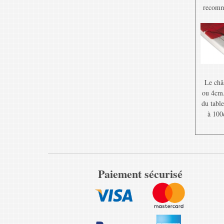
recomma
Le châ
ou 4cm. 
du table
à 100
Paiement sécurisé