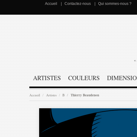
Accueil
Contactez-nous
Qui sommes-nous ?
« 
ARTISTES
COULEURS
DIMENSIO
Accueil
Artistes
B
Thierry Beaudenon