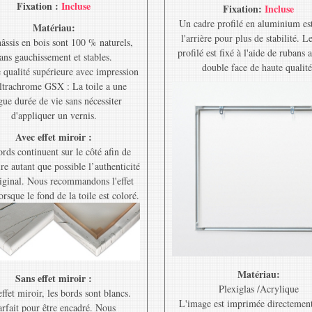
Fixation :
Incluse
Fixation:
Incluse
Un cadre profilé en aluminium est
Matériau:
l'arrière pour plus de stabilité. L
âssis en bois sont 100 % naturels,
profilé est fixé à l'aide de rubans 
ans gauchissement et stables.
double face de haute qualité
e qualité supérieure avec impression
ltrachrome GSX : La toile a une
gue durée de vie sans nécessiter
d'appliquer un vernis.
Avec effet miroir :
rds continuent sur le côté afin de
re autant que possible l’authenticité
riginal. Nous recommandons l'effet
orsque le fond de la toile est coloré.
Matériau:
Sans effet miroir :
Plexiglas /Acrylique
ffet miroir, les bords sont blancs.
L'image est imprimée directement
rfait pour être encadré. Nous