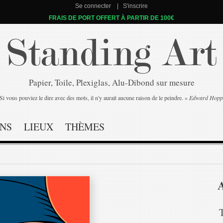
Se connecter
S'inscrire
FRAIS DE PORT OFFERT À PARTIR DE 100€
Standing Art
Papier, Toile, Plexiglas, Alu-Dibond sur mesure
Si vous pouviez le dire avec des mots, il n'y aurait aucune raison de le peindre. »
Edward Hopp
NS
LIEUX
THÈMES