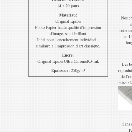
14 à 20 jours
Matériau:
Nos ch
Original Epson
s
Photo Papier haute qualité d'impression
Toile d
d'image, semi-brillant
en U
Idéal pour l'encadrement individuel -
lon
similaire à l'impression d'art classique.
Encre:
Original Epson Ultra ChromeK3-Ink
Les bo
Epaisseur:
250g/m²
reprodui
de l’o
miroir l
Sans e
Pa