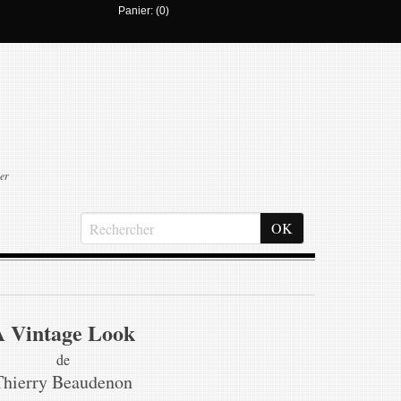
Panier: (0)
er
A Vintage Look
de
Thierry Beaudenon