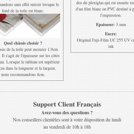
dos du plexiglas qui est ensuite r
ndons sans effet miroir lorsque le
d'un film blanc en PVC destiné à 
fond de la toile est blanc.
l'impression.
Epaisseur:
3 mm
Encre:
Original Fuji-Film UC 255 UV c
Quel châssis choisir ?
ink
ssis de la toile peut mesurer 1,9cm
Il s'agit de l'épaisseur sur les côtés
au. Lorsque le tableau est supérieur
cm dans la longueur et la largeur,
nous recommandons 4cm.
Support Client Français
Avez-vous des questions ?
Nos conseillers clientèles sont à votre disposition du lundi
au vendredi de 10h à 18h