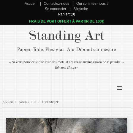
Accueil
Contactez-nous
Qui sommes-nous ?
Se connecter
S'inscrire
Panier: (0)
FRAIS DE PORT OFFERT À PARTIR DE 100€
Standing Art
Papier, Toile, Plexiglas, Alu-Dibond sur mesure
« Si vous pouviez le dire avec des mots, il n'y aurait aucune raison de le peindre. »
Edward Hopper
Accueil
Artistes
S
Uwe Steger