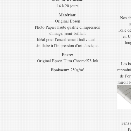
14 à 20 jours
Matériau:
Nos ch
Original Epson
s
Photo Papier haute qualité d'impression
Toile d
d'image, semi-brillant
en U
Idéal pour l'encadrement individuel -
lon
similaire à l'impression d'art classique.
Encre:
Original Epson Ultra ChromeK3-Ink
Les bo
Epaisseur:
250g/m²
reprodui
de l’o
miroir l
Sans e
Pa