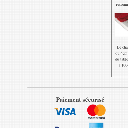
recomma
Le châ
ou 4cm. 
du table
à 100
Paiement sécurisé