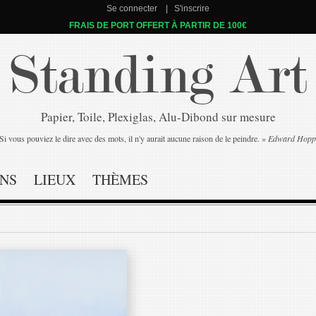
Se connecter
S'inscrire
FRAIS DE PORT OFFERT À PARTIR DE 100€
Standing Art
Papier, Toile, Plexiglas, Alu-Dibond sur mesure
Si vous pouviez le dire avec des mots, il n'y aurait aucune raison de le peindre. »
Edward Hopp
NS
LIEUX
THÈMES