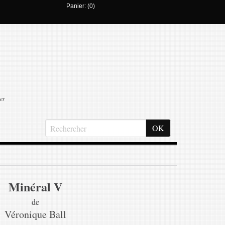
Panier: (0)
er
Minéral V
de
Véronique Ball