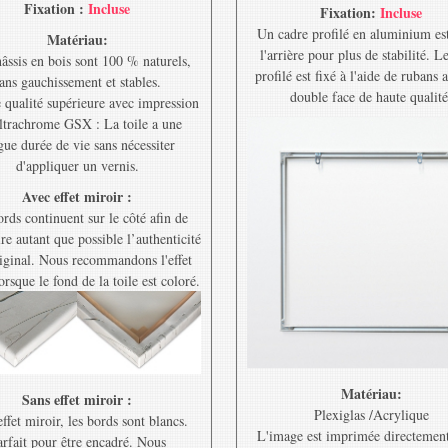
Fixation :
Incluse
Fixation:
Incluse
Un cadre profilé en aluminium est
Matériau:
l'arrière pour plus de stabilité. L
âssis en bois sont 100 % naturels,
profilé est fixé à l'aide de rubans 
ans gauchissement et stables.
double face de haute qualité
e qualité supérieure avec impression
ltrachrome GSX : La toile a une
gue durée de vie sans nécessiter
d'appliquer un vernis.
Avec effet miroir :
rds continuent sur le côté afin de
re autant que possible l’authenticité
riginal. Nous recommandons l'effet
orsque le fond de la toile est coloré.
Matériau:
Sans effet miroir :
Plexiglas /Acrylique
ffet miroir, les bords sont blancs.
L'image est imprimée directement
rfait pour être encadré. Nous