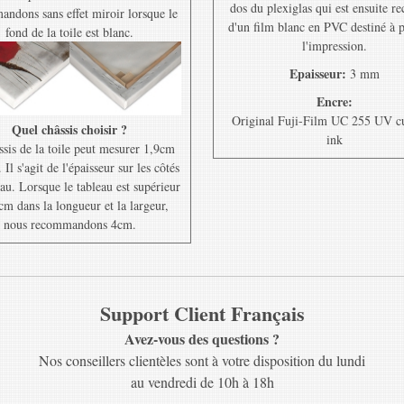
dos du plexiglas qui est ensuite r
ndons sans effet miroir lorsque le
d'un film blanc en PVC destiné à 
fond de la toile est blanc.
l'impression.
Epaisseur:
3 mm
Encre:
Original Fuji-Film UC 255 UV c
Quel châssis choisir ?
ink
ssis de la toile peut mesurer 1,9cm
Il s'agit de l'épaisseur sur les côtés
au. Lorsque le tableau est supérieur
cm dans la longueur et la largeur,
nous recommandons 4cm.
Support Client Français
Avez-vous des questions ?
Nos conseillers clientèles sont à votre disposition du lundi
au vendredi de 10h à 18h