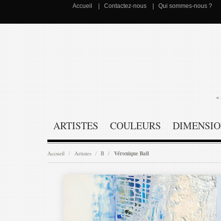
Accueil
Contactez-nous
Qui sommes-nous ?
« 
ARTISTES
COULEURS
DIMENSIO
Accueil
Artistes
B
Véronique Ball