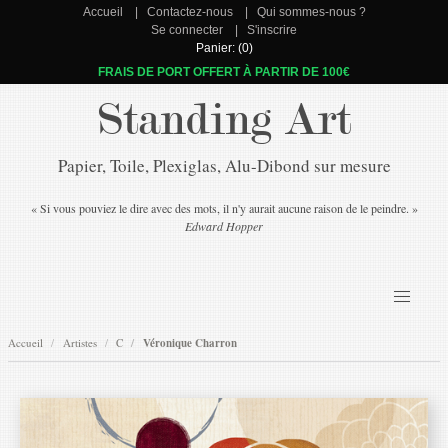
Accueil
Contactez-nous
Qui sommes-nous ?
Se connecter
S'inscrire
Panier: (0)
FRAIS DE PORT OFFERT À PARTIR DE 100€
Standing Art
Papier, Toile, Plexiglas, Alu-Dibond sur mesure
« Si vous pouviez le dire avec des mots, il n'y aurait aucune raison de le peindre. »
Edward Hopper
Accueil
Artistes
C
Véronique Charron