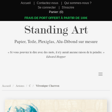
Accueil
Contactez-nous
Qui sommes-nous ?
Se connecter
S'inscrire
Panier: (0)
FRAIS DE PORT OFFERT À PARTIR DE 100€
Standing Art
Papier, Toile, Plexiglas, Alu-Dibond sur mesure
« Si vous pouviez le dire avec des mots, il n'y aurait aucune raison de le peindre. »
Edward Hopper
Accueil
Artistes
C
Véronique Charron