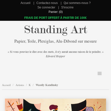
Accueil
Contactez-nous
Qui sommes-nous ?
Se connecter
S'inscrire
Panier: (0)
FRAIS DE PORT OFFERT À PARTIR DE 100€
Standing Art
Papier, Toile, Plexiglas, Alu-Dibond sur mesure
« Si vous pouviez le dire avec des mots, il n'y aurait aucune raison de le peindre. »
Edward Hopper
Accueil
Artistes
K
Wassily Kandinsky