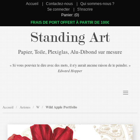
Accueil
Contactez-nous
Qui sommes-nous ?
Se connecter
S'inscrire
Panier: (0)
FRAIS DE PORT OFFERT À PARTIR DE 100€
Standing Art
Papier, Toile, Plexiglas, Alu-Dibond sur mesure
« Si vous pouviez le dire avec des mots, il n'y aurait aucune raison de le peindre. »
Edward Hopper
Accueil
Artistes
W
Wild Apple Portfolio