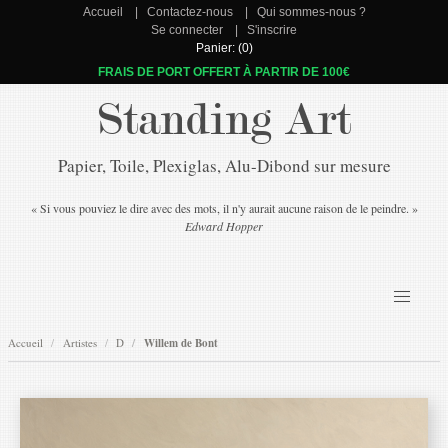
Accueil
Contactez-nous
Qui sommes-nous ?
Se connecter
S'inscrire
Panier: (0)
FRAIS DE PORT OFFERT À PARTIR DE 100€
Standing Art
Papier, Toile, Plexiglas, Alu-Dibond sur mesure
« Si vous pouviez le dire avec des mots, il n'y aurait aucune raison de le peindre. »
Edward Hopper
Accueil
Artistes
D
Willem de Bont