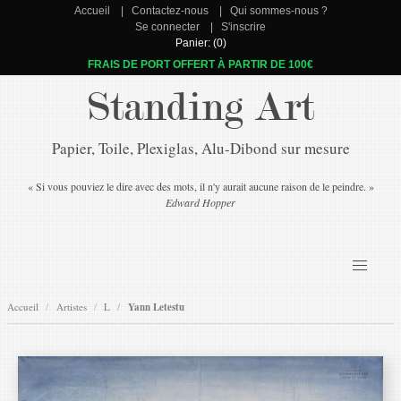
Accueil
Contactez-nous
Qui sommes-nous ?
Se connecter
S'inscrire
Panier: (0)
FRAIS DE PORT OFFERT À PARTIR DE 100€
Standing Art
Papier, Toile, Plexiglas, Alu-Dibond sur mesure
« Si vous pouviez le dire avec des mots, il n'y aurait aucune raison de le peindre. »
Edward Hopper
Accueil
Artistes
L
Yann Letestu