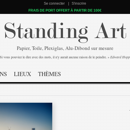
Se connecter
S'inscrire
FRAIS DE PORT OFFERT À PARTIR DE 100€
Standing Art
Papier, Toile, Plexiglas, Alu-Dibond sur mesure
Si vous pouviez le dire avec des mots, il n'y aurait aucune raison de le peindre. »
Edward Hopp
NS
LIEUX
THÈMES