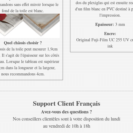
dos du plexiglas qui est ensuite r
ndons sans effet miroir lorsque le
d'un film blanc en PVC destiné à 
fond de la toile est blanc.
l'impression.
Epaisseur:
3 mm
Encre:
Original Fuji-Film UC 255 UV c
Quel châssis choisir ?
ink
ssis de la toile peut mesurer 1,9cm
Il s'agit de l'épaisseur sur les côtés
au. Lorsque le tableau est supérieur
cm dans la longueur et la largeur,
nous recommandons 4cm.
Support Client Français
Avez-vous des questions ?
Nos conseillers clientèles sont à votre disposition du lundi
au vendredi de 10h à 18h