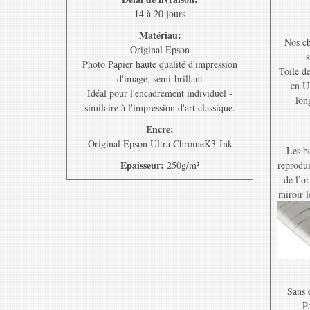
14 à 20 jours
Matériau:
Nos ch
Original Epson
s
Photo Papier haute qualité d'impression
Toile d
d'image, semi-brillant
en U
Idéal pour l'encadrement individuel -
lon
similaire à l'impression d'art classique.
Encre:
Original Epson Ultra ChromeK3-Ink
Les bo
Epaisseur:
250g/m²
reprodui
de l’o
miroir l
Sans e
Pa