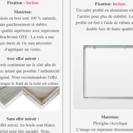
Fixation :
Incluse
Fixation:
Incluse
Un cadre profilé en aluminium est
Matériau:
l'arrière pour plus de stabilité. L
âssis en bois sont 100 % naturels,
profilé est fixé à l'aide de rubans 
ans gauchissement et stables.
double face de haute qualité
e qualité supérieure avec impression
ltrachrome GSX : La toile a une
gue durée de vie sans nécessiter
d'appliquer un vernis.
Avec effet miroir :
rds continuent sur le côté afin de
re autant que possible l’authenticité
riginal. Nous recommandons l'effet
orsque le fond de la toile est coloré.
Matériau:
Sans effet miroir :
Plexiglas /Acrylique
ffet miroir, les bords sont blancs.
L'image est imprimée directement
rfait pour être encadré. Nous