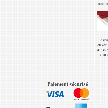
recomma
Le châ
ou 4cm. 
du table
à 100
Paiement sécurisé