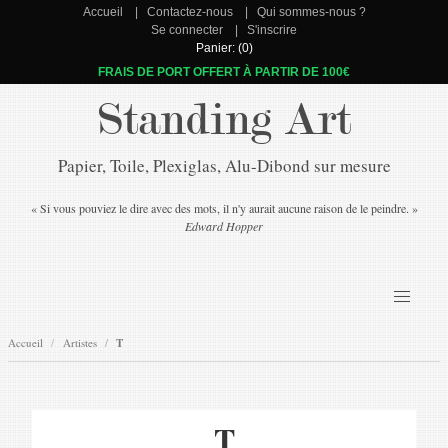
Accueil
Contactez-nous
Qui sommes-nous ?
Se connecter
S'inscrire
Panier: (0)
FRAIS DE PORT OFFERT À PARTIR DE 100€
Standing Art
Papier, Toile, Plexiglas, Alu-Dibond sur mesure
« Si vous pouviez le dire avec des mots, il n'y aurait aucune raison de le peindre. »
Edward Hopper
Accueil
Artistes
T
T