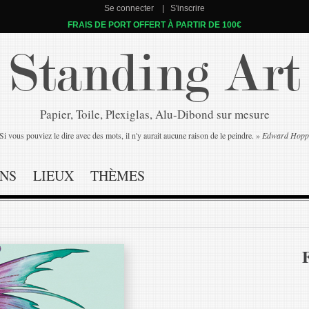
Se connecter
S'inscrire
FRAIS DE PORT OFFERT À PARTIR DE 100€
Standing Art
Papier, Toile, Plexiglas, Alu-Dibond sur mesure
Si vous pouviez le dire avec des mots, il n'y aurait aucune raison de le peindre. »
Edward Hopp
NS
LIEUX
THÈMES