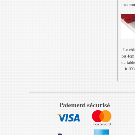
recomma
Le châ
ou 4cm. 
du table
à 100
Paiement sécurisé