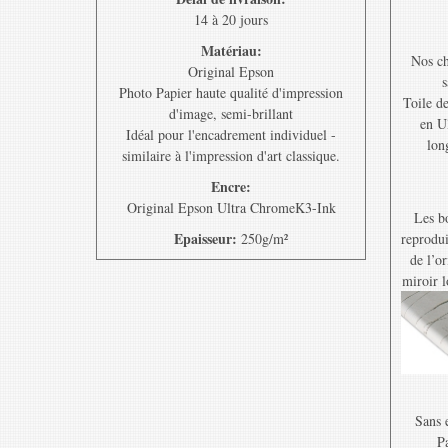
14 à 20 jours
Matériau:
Nos ch
Original Epson
s
Photo Papier haute qualité d'impression
Toile d
d'image, semi-brillant
en U
Idéal pour l'encadrement individuel -
lon
similaire à l'impression d'art classique.
Encre:
Original Epson Ultra ChromeK3-Ink
Les bo
Epaisseur:
250g/m²
reprodui
de l’o
miroir l
Sans e
Pa