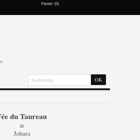
Panier: (0)
er
Fée du Taureau
de
Johara