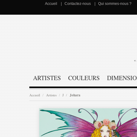
Accueil
Contactez-nous
Qui sommes-nous ?
« 
ARTISTES
COULEURS
DIMENSIO
Accueil
Artistes
J
Johara