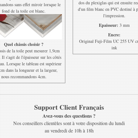
dos du plexiglas qui est ensuite r
ndons sans effet miroir lorsque le
d'un film blanc en PVC destiné à 
fond de la toile est blanc.
l'impression.
Epaisseur:
3 mm
Encre:
Original Fuji-Film UC 255 UV c
Quel châssis choisir ?
ink
ssis de la toile peut mesurer 1,9cm
Il s'agit de l'épaisseur sur les côtés
au. Lorsque le tableau est supérieur
cm dans la longueur et la largeur,
nous recommandons 4cm.
Support Client Français
Avez-vous des questions ?
Nos conseillers clientèles sont à votre disposition du lundi
au vendredi de 10h à 18h