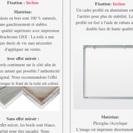
Fixation :
Incluse
Fixation:
Incluse
Un cadre profilé en aluminium est
Matériau:
l'arrière pour plus de stabilité. L
âssis en bois sont 100 % naturels,
profilé est fixé à l'aide de rubans 
ans gauchissement et stables.
double face de haute qualité
e qualité supérieure avec impression
ltrachrome GSX : La toile a une
gue durée de vie sans nécessiter
d'appliquer un vernis.
Avec effet miroir :
rds continuent sur le côté afin de
re autant que possible l’authenticité
riginal. Nous recommandons l'effet
orsque le fond de la toile est coloré.
Matériau:
Sans effet miroir :
Plexiglas /Acrylique
ffet miroir, les bords sont blancs.
L'image est imprimée directement
rfait pour être encadré. Nous