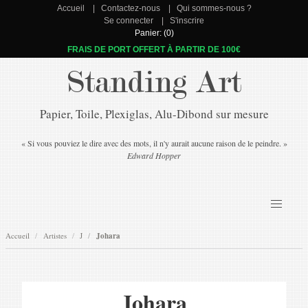
Accueil
Contactez-nous
Qui sommes-nous ?
Se connecter
S'inscrire
Panier: (0)
FRAIS DE PORT OFFERT À PARTIR DE 100€
Standing Art
Papier, Toile, Plexiglas, Alu-Dibond sur mesure
« Si vous pouviez le dire avec des mots, il n'y aurait aucune raison de le peindre. »
Edward Hopper
Accueil
Artistes
J
Johara
Johara