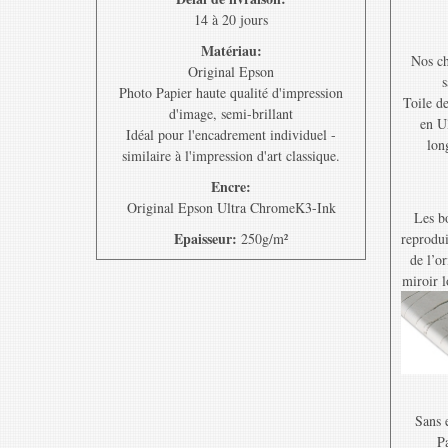
14 à 20 jours
Matériau:
Nos ch
Original Epson
s
Photo Papier haute qualité d'impression
Toile d
d'image, semi-brillant
en U
Idéal pour l'encadrement individuel -
lon
similaire à l'impression d'art classique.
Encre:
Original Epson Ultra ChromeK3-Ink
Les bo
Epaisseur:
250g/m²
reprodui
de l’o
miroir l
Sans e
Pa