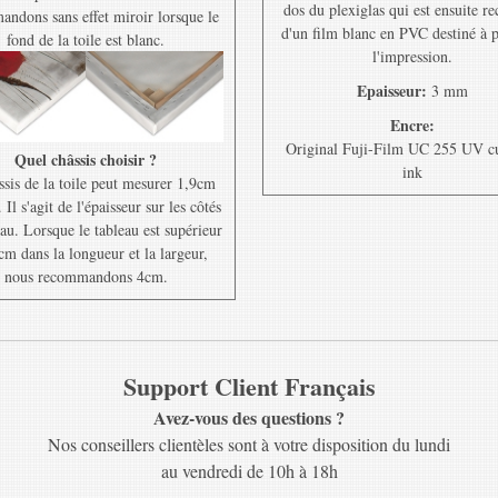
dos du plexiglas qui est ensuite r
ndons sans effet miroir lorsque le
d'un film blanc en PVC destiné à 
fond de la toile est blanc.
l'impression.
Epaisseur:
3 mm
Encre:
Original Fuji-Film UC 255 UV c
Quel châssis choisir ?
ink
ssis de la toile peut mesurer 1,9cm
Il s'agit de l'épaisseur sur les côtés
au. Lorsque le tableau est supérieur
cm dans la longueur et la largeur,
nous recommandons 4cm.
Support Client Français
Avez-vous des questions ?
Nos conseillers clientèles sont à votre disposition du lundi
au vendredi de 10h à 18h