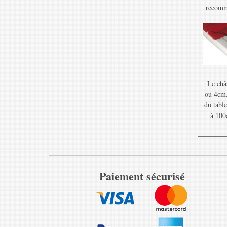
recomma
Le châ
ou 4cm. 
du table
à 100
Paiement sécurisé