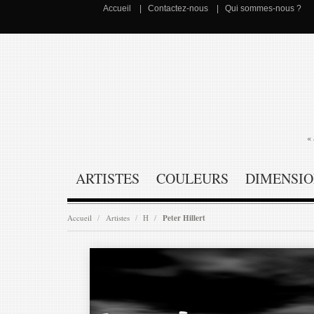
Accueil
Contactez-nous
Qui sommes-nous ?
« 
ARTISTES
COULEURS
DIMENSIO
Accueil
Artistes
H
Peter Hillert