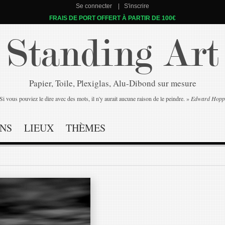
Se connecter
S'inscrire
FRAIS DE PORT OFFERT À PARTIR DE 100€
Standing Art
Papier, Toile, Plexiglas, Alu-Dibond sur mesure
Si vous pouviez le dire avec des mots, il n'y aurait aucune raison de le peindre. »
Edward Hopp
NS
LIEUX
THÈMES