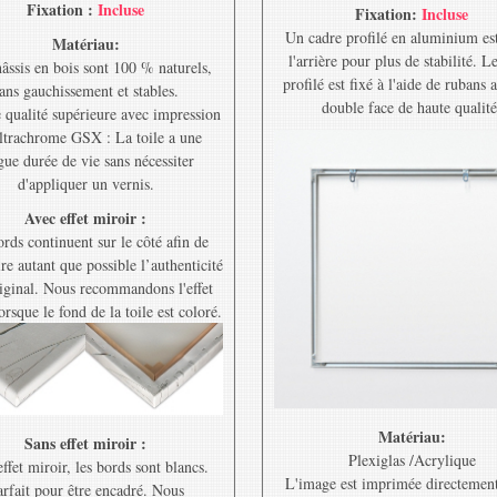
Fixation :
Incluse
Fixation:
Incluse
Un cadre profilé en aluminium est
Matériau:
l'arrière pour plus de stabilité. L
âssis en bois sont 100 % naturels,
profilé est fixé à l'aide de rubans 
ans gauchissement et stables.
double face de haute qualité
e qualité supérieure avec impression
ltrachrome GSX : La toile a une
gue durée de vie sans nécessiter
d'appliquer un vernis.
Avec effet miroir :
rds continuent sur le côté afin de
re autant que possible l’authenticité
riginal. Nous recommandons l'effet
orsque le fond de la toile est coloré.
Matériau:
Sans effet miroir :
Plexiglas /Acrylique
ffet miroir, les bords sont blancs.
L'image est imprimée directement
rfait pour être encadré. Nous