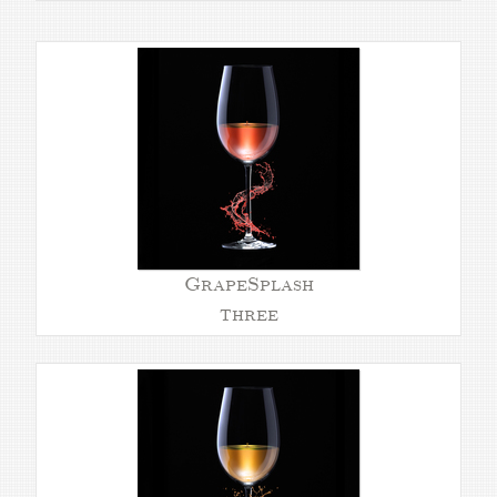
GrapeSplash
three