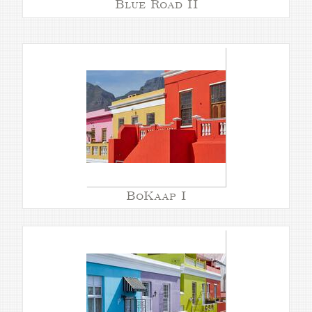
Blue Road II
BoKaap I