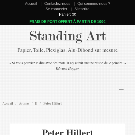
Accueil
Contactez-nous
Qui sommes-nous ?
Se connecter
S'inscrire
Panier: (0)
FRAIS DE PORT OFFERT À PARTIR DE 100€
Standing Art
Papier, Toile, Plexiglas, Alu-Dibond sur mesure
« Si vous pouviez le dire avec des mots, il n'y aurait aucune raison de le peindre. »
Edward Hopper
Accueil
Artistes
H
Peter Hillert
Peter Hillert