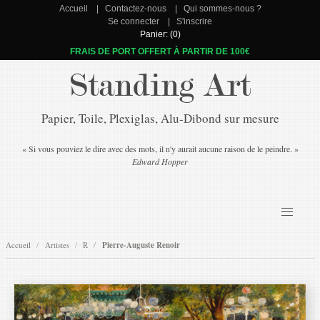
Accueil
Contactez-nous
Qui sommes-nous ?
Se connecter
S'inscrire
Panier: (0)
FRAIS DE PORT OFFERT À PARTIR DE 100€
Standing Art
Papier, Toile, Plexiglas, Alu-Dibond sur mesure
« Si vous pouviez le dire avec des mots, il n'y aurait aucune raison de le peindre. »
Edward Hopper
Accueil
Artistes
R
Pierre-Auguste Renoir