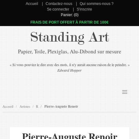
Accueil
Contactez-nous
Qui sommes-nous ?
Se connecter
S'inscrire
Panier: (0)
FRAIS DE PORT OFFERT À PARTIR DE 100€
Standing Art
Papier, Toile, Plexiglas, Alu-Dibond sur mesure
« Si vous pouviez le dire avec des mots, il n'y aurait aucune raison de le peindre. »
Edward Hopper
Accueil
Artistes
R
Pierre-Auguste Renoir
Pierre-Auguste Renoir