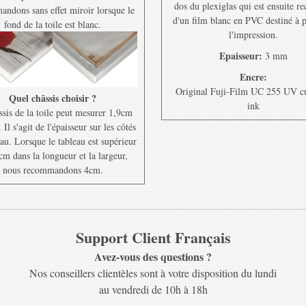
dos du plexiglas qui est ensuite r
ndons sans effet miroir lorsque le
d'un film blanc en PVC destiné à 
fond de la toile est blanc.
l'impression.
Epaisseur:
3 mm
Encre:
Original Fuji-Film UC 255 UV c
Quel châssis choisir ?
ink
ssis de la toile peut mesurer 1,9cm
Il s'agit de l'épaisseur sur les côtés
au. Lorsque le tableau est supérieur
cm dans la longueur et la largeur,
nous recommandons 4cm.
Support Client Français
Avez-vous des questions ?
Nos conseillers clientèles sont à votre disposition du lundi
au vendredi de 10h à 18h