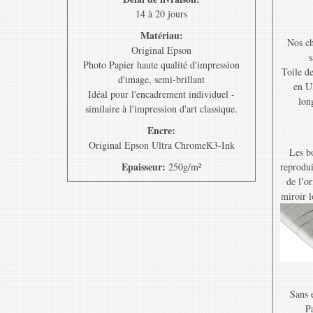
14 à 20 jours
Matériau:
Nos ch
Original Epson
s
Photo Papier haute qualité d'impression
Toile d
d'image, semi-brillant
en U
Idéal pour l'encadrement individuel -
lon
similaire à l'impression d'art classique.
Encre:
Original Epson Ultra ChromeK3-Ink
Les bo
Epaisseur:
250g/m²
reprodui
de l’o
miroir l
Sans e
Pa