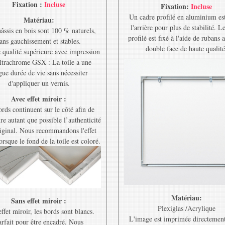
Fixation :
Incluse
Fixation:
Incluse
Un cadre profilé en aluminium est
Matériau:
l'arrière pour plus de stabilité. L
âssis en bois sont 100 % naturels,
profilé est fixé à l'aide de rubans 
ans gauchissement et stables.
double face de haute qualité
e qualité supérieure avec impression
ltrachrome GSX : La toile a une
gue durée de vie sans nécessiter
d'appliquer un vernis.
Avec effet miroir :
rds continuent sur le côté afin de
re autant que possible l’authenticité
riginal. Nous recommandons l'effet
orsque le fond de la toile est coloré.
Matériau:
Sans effet miroir :
Plexiglas /Acrylique
ffet miroir, les bords sont blancs.
L'image est imprimée directement
rfait pour être encadré. Nous