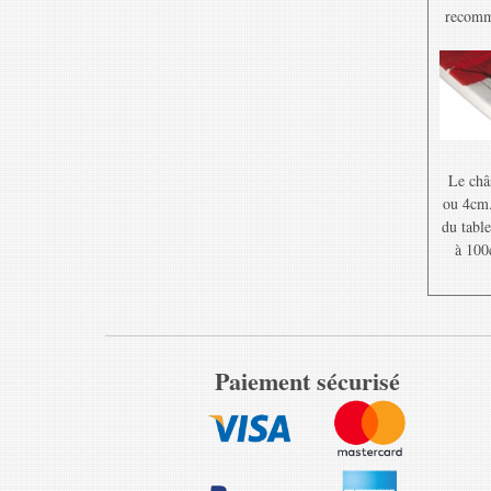
recomma
Le châ
ou 4cm. 
du table
à 100
Paiement sécurisé