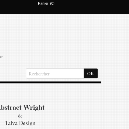
Panier: (0)
er
bstract Wright
de
Talva Design