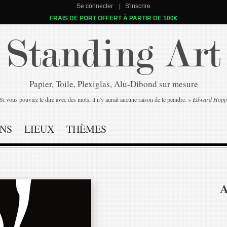
Se connecter
S'inscrire
FRAIS DE PORT OFFERT À PARTIR DE 100€
Standing Art
Papier, Toile, Plexiglas, Alu-Dibond sur mesure
Si vous pouviez le dire avec des mots, il n'y aurait aucune raison de le peindre. »
Edward Hopp
NS
LIEUX
THÈMES
A