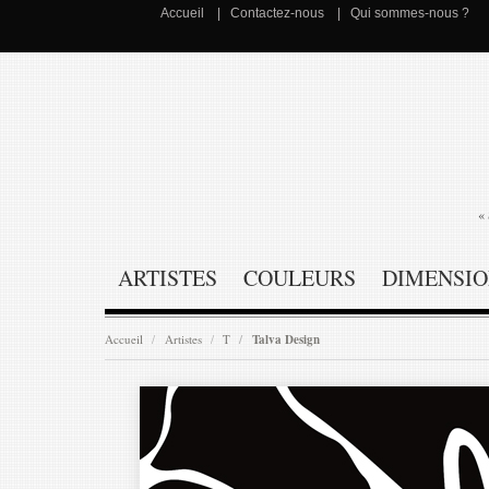
Accueil
Contactez-nous
Qui sommes-nous ?
« 
ARTISTES
COULEURS
DIMENSIO
Accueil
Artistes
T
Talva Design