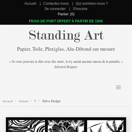
Accueil
Contactez-nous
Qui sommes-nous ?
Se connecter
S'inscrire
Panier: (0)
FRAIS DE PORT OFFERT À PARTIR DE 100€
Standing Art
Papier, Toile, Plexiglas, Alu-Dibond sur mesure
« Si vous pouviez le dire avec des mots, il n'y aurait aucune raison de le peindre. »
Edward Hopper
Accueil
Artistes
T
Talva Design