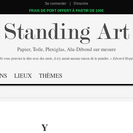
Se connecter
S'inscrire
FRAIS DE PORT OFFERT À PARTIR DE 100€
Standing Art
Papier, Toile, Plexiglas, Alu-Dibond sur mesure
Si vous pouviez le dire avec des mots, il n'y aurait aucune raison de le peindre. »
Edward Hopp
NS
LIEUX
THÈMES
Y