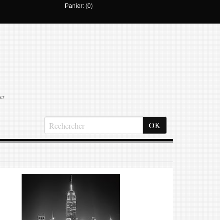
Panier: (0)
er