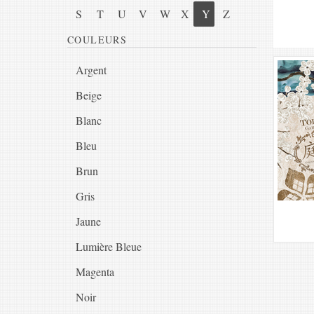
S
T
U
V
W
X
Y
Z
COULEURS
Argent
Beige
Blanc
Bleu
Brun
Gris
Jaune
Lumière Bleue
Magenta
Noir