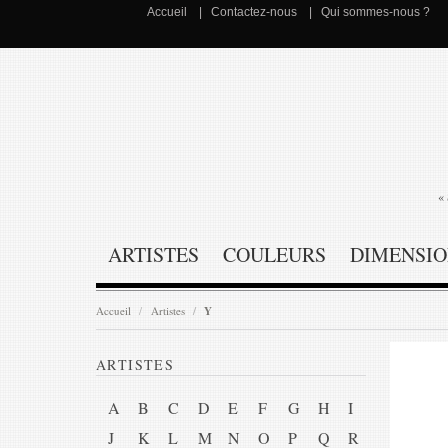
Accueil
Contactez-nous
Qui sommes-nous ?
« 
ARTISTES
COULEURS
DIMENSIO
Accueil
Artistes
Y
ARTISTES
A
B
C
D
E
F
G
H
I
J
K
L
M
N
O
P
Q
R