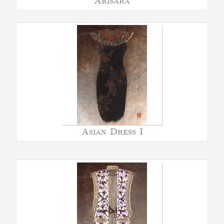
Arisara
Asian Dress I