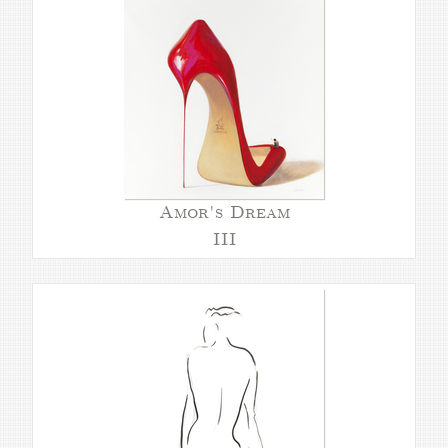
Amor's Dream
III