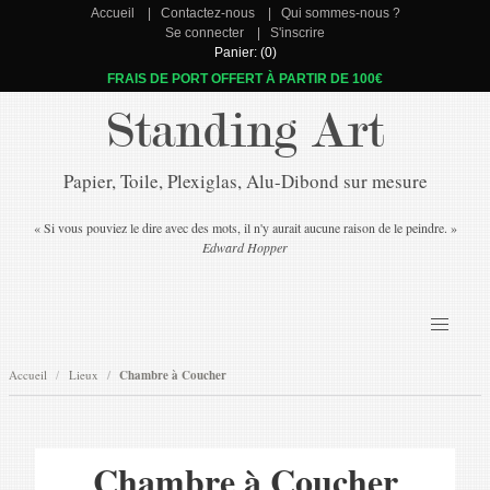
Accueil
Contactez-nous
Qui sommes-nous ?
Se connecter
S'inscrire
Panier: (0)
FRAIS DE PORT OFFERT À PARTIR DE 100€
Standing Art
Papier, Toile, Plexiglas, Alu-Dibond sur mesure
« Si vous pouviez le dire avec des mots, il n'y aurait aucune raison de le peindre. »
Edward Hopper
Accueil
Lieux
Chambre à Coucher
Chambre à Coucher