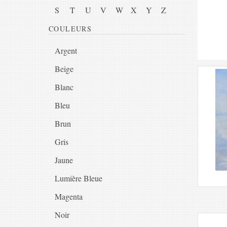
S
T
U
V
W
X
Y
Z
COULEURS
Argent
Beige
Blanc
Bleu
Brun
Gris
Jaune
Lumière Bleue
Magenta
Noir