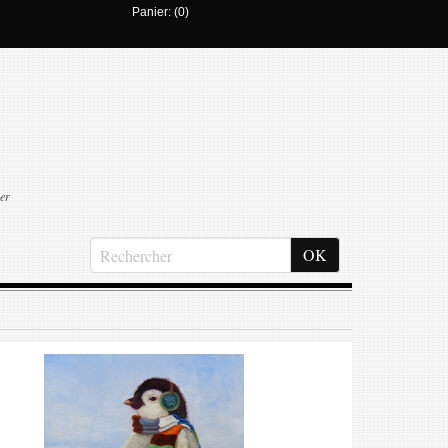
Panier: (0)
er