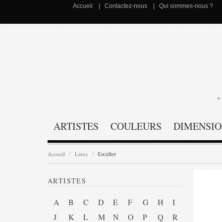
Accueil
Contactez-nous
Qui sommes-nous ?
« 
ARTISTES
COULEURS
DIMENSIO
Accueil
Lieux
Escalier
ARTISTES
A
B
C
D
E
F
G
H
I
J
K
L
M
N
O
P
Q
R