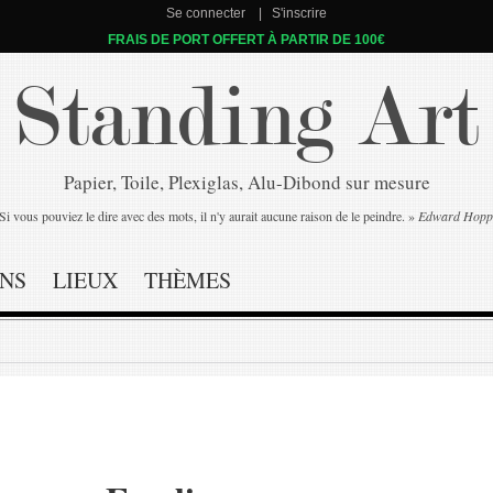
Se connecter
S'inscrire
FRAIS DE PORT OFFERT À PARTIR DE 100€
Standing Art
Papier, Toile, Plexiglas, Alu-Dibond sur mesure
Si vous pouviez le dire avec des mots, il n'y aurait aucune raison de le peindre. »
Edward Hopp
NS
LIEUX
THÈMES