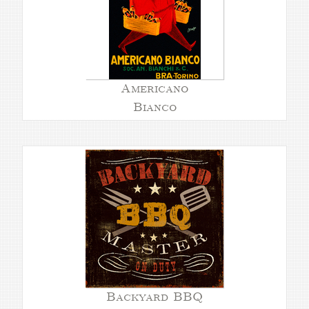
Americano
Bianco
Backyard BBQ