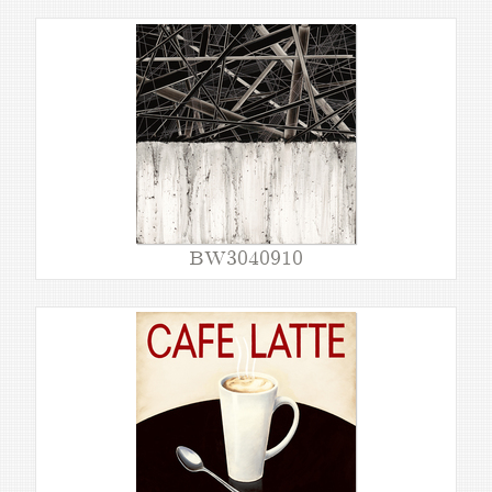
BW3040910