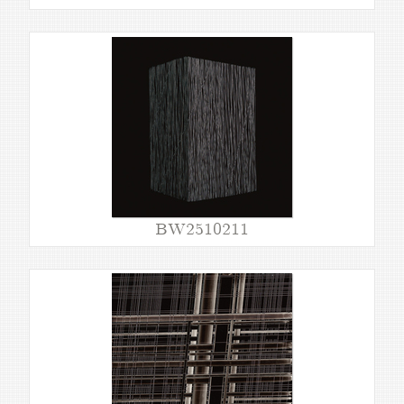
BW2510211