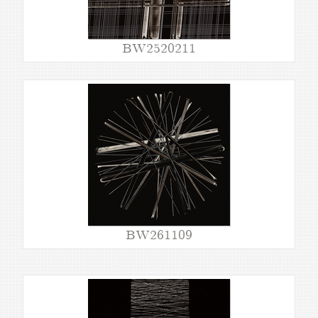
BW2520211
BW261109