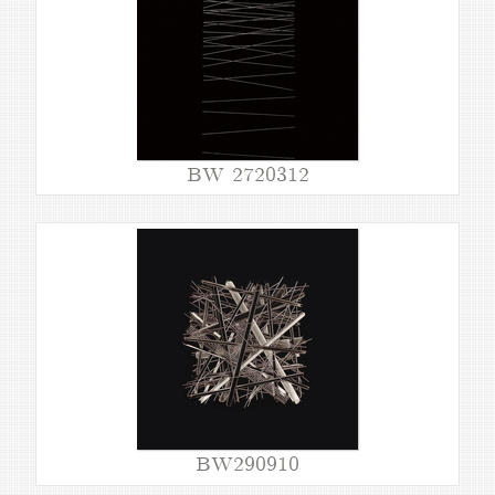
BW 2720312
BW290910