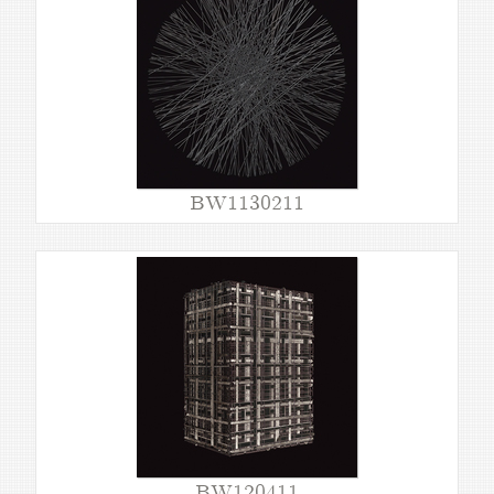
BW1130211
BW120411