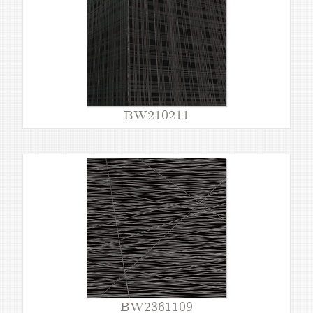
BW210211
BW2361109