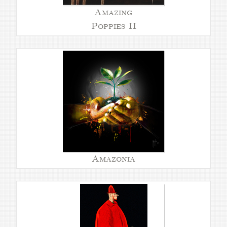
Amazing
Poppies II
Amazonia