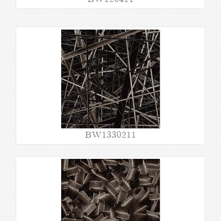
BW1330211