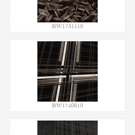
BW1731110
BW1740610