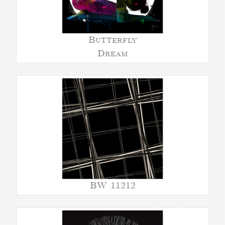
Butterfly
Dream
BW 11212