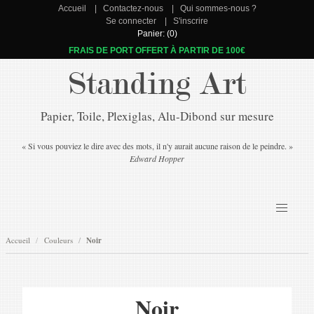
Accueil
Contactez-nous
Qui sommes-nous ?
Se connecter
S'inscrire
Panier: (0)
FRAIS DE PORT OFFERT À PARTIR DE 100€
Standing Art
Papier, Toile, Plexiglas, Alu-Dibond sur mesure
« Si vous pouviez le dire avec des mots, il n'y aurait aucune raison de le peindre. »
Edward Hopper
Accueil
Couleurs
Noir
Noir