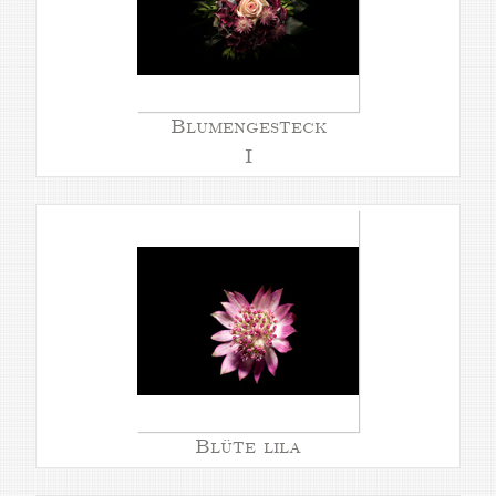
Blumengesteck
I
Blüte lila