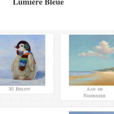
Lumière Bleue
30 Below
Aan de
Noordzee