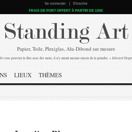
Se connecter
S'inscrire
FRAIS DE PORT OFFERT À PARTIR DE 100€
Standing Art
Papier, Toile, Plexiglas, Alu-Dibond sur mesure
Si vous pouviez le dire avec des mots, il n'y aurait aucune raison de le peindre. »
Edward Hopp
NS
LIEUX
THÈMES