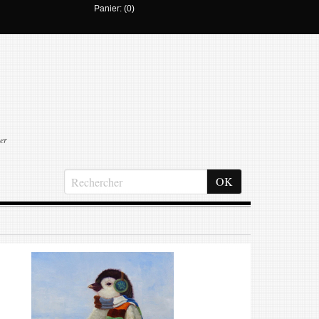
Panier: (0)
er