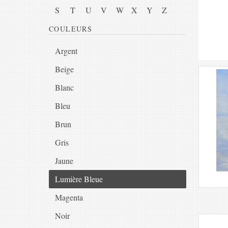
S
T
U
V
W
X
Y
Z
COULEURS
Argent
Beige
Blanc
Bleu
Brun
Gris
Jaune
Lumière Bleue
Magenta
Noir