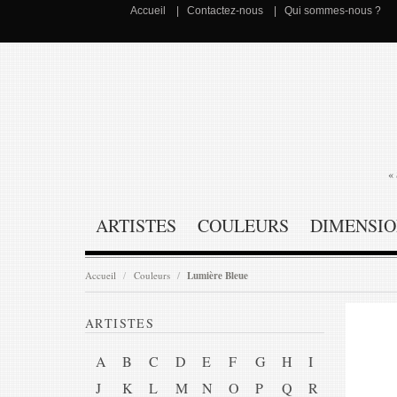
Accueil
Contactez-nous
Qui sommes-nous ?
« 
ARTISTES
COULEURS
DIMENSIO
Accueil
Couleurs
Lumière Bleue
ARTISTES
A
B
C
D
E
F
G
H
I
J
K
L
M
N
O
P
Q
R