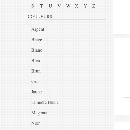
S
T
U
V
W
X
Y
Z
COULEURS
Argent
Beige
Blanc
Bleu
Brun
Gris
Jaune
Lumière Bleue
Magenta
Noir