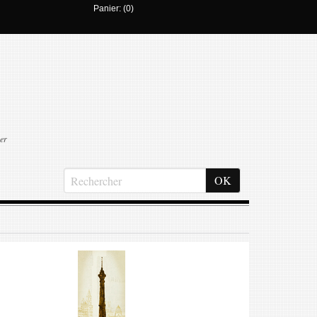
Panier: (0)
er