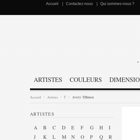
Accueil
Contactez-nous
Qui sommes-nous ?
« 
ARTISTES
COULEURS
DIMENSIO
Accueil
Artistes
T
Avery Tillmon
ARTISTES
A
B
C
D
E
F
G
H
I
J
K
L
M
N
O
P
Q
R