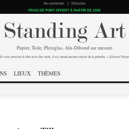
Se connecter
S'inscrire
FRAIS DE PORT OFFERT À PARTIR DE 100€
Standing Art
Papier, Toile, Plexiglas, Alu-Dibond sur mesure
Si vous pouviez le dire avec des mots, il n'y aurait aucune raison de le peindre. »
Edward Hopp
NS
LIEUX
THÈMES