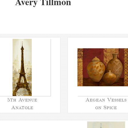
Avery Tillmon
5th Avenue
Aegean Vessels
Anatole
on Spice