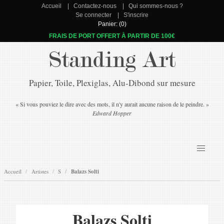
Accueil
Contactez-nous
Qui sommes-nous ?
Se connecter
S'inscrire
Panier: (0)
FRAIS DE PORT OFFERT À PARTIR DE 100€
Standing Art
Papier, Toile, Plexiglas, Alu-Dibond sur mesure
« Si vous pouviez le dire avec des mots, il n'y aurait aucune raison de le peindre. »
Edward Hopper
Accueil
Artistes
S
Balazs Solti
Balazs Solti