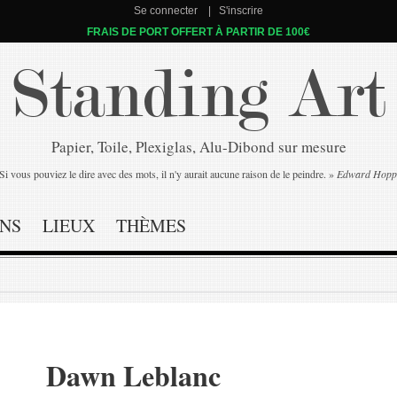
Se connecter
S'inscrire
FRAIS DE PORT OFFERT À PARTIR DE 100€
Standing Art
Papier, Toile, Plexiglas, Alu-Dibond sur mesure
Si vous pouviez le dire avec des mots, il n'y aurait aucune raison de le peindre. »
Edward Hopp
NS
LIEUX
THÈMES
Dawn Leblanc