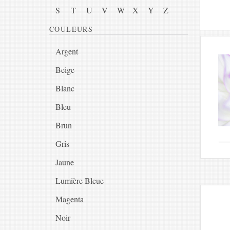
S
T
U
V
W
X
Y
Z
COULEURS
Argent
Beige
Blanc
Bleu
Brun
Gris
Jaune
Lumière Bleue
Magenta
Noir