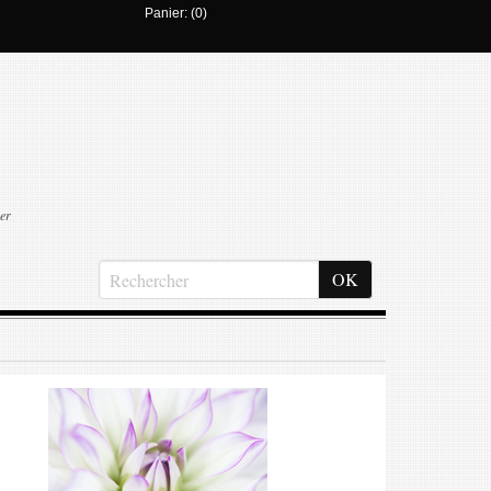
Panier: (0)
er