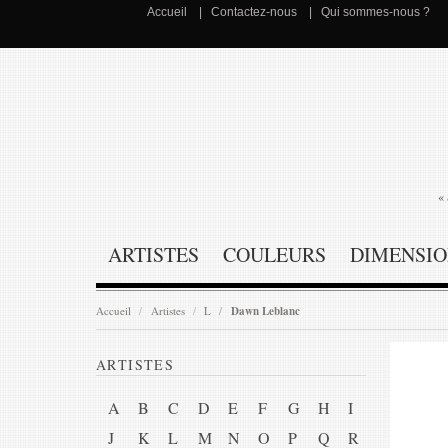
Accueil
Contactez-nous
Qui sommes-nous ?
« 
ARTISTES
COULEURS
DIMENSIO
Accueil
Artistes
L
Dawn Leblanc
ARTISTES
A
B
C
D
E
F
G
H
I
J
K
L
M
N
O
P
Q
R