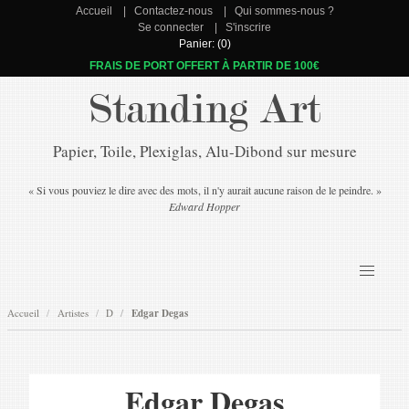
Accueil
Contactez-nous
Qui sommes-nous ?
Se connecter
S'inscrire
Panier: (0)
FRAIS DE PORT OFFERT À PARTIR DE 100€
Standing Art
Papier, Toile, Plexiglas, Alu-Dibond sur mesure
« Si vous pouviez le dire avec des mots, il n'y aurait aucune raison de le peindre. »
Edward Hopper
Accueil
Artistes
D
Edgar Degas
Edgar Degas