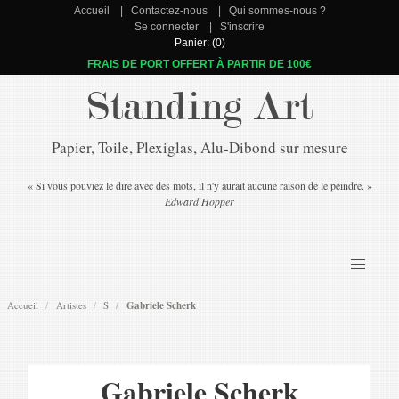
Accueil
Contactez-nous
Qui sommes-nous ?
Se connecter
S'inscrire
Panier: (0)
FRAIS DE PORT OFFERT À PARTIR DE 100€
Standing Art
Papier, Toile, Plexiglas, Alu-Dibond sur mesure
« Si vous pouviez le dire avec des mots, il n'y aurait aucune raison de le peindre. »
Edward Hopper
Accueil
Artistes
S
Gabriele Scherk
Gabriele Scherk