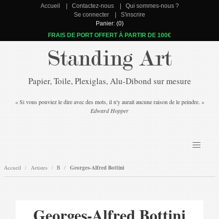
Accueil
Contactez-nous
Qui sommes-nous ?
Se connecter
S'inscrire
Panier: (0)
FRAIS DE PORT OFFERT À PARTIR DE 100€
Standing Art
Papier, Toile, Plexiglas, Alu-Dibond sur mesure
« Si vous pouviez le dire avec des mots, il n'y aurait aucune raison de le peindre. »
Edward Hopper
Accueil
Artistes
B
Georges-Alfred Bottini
Georges-Alfred Bottini