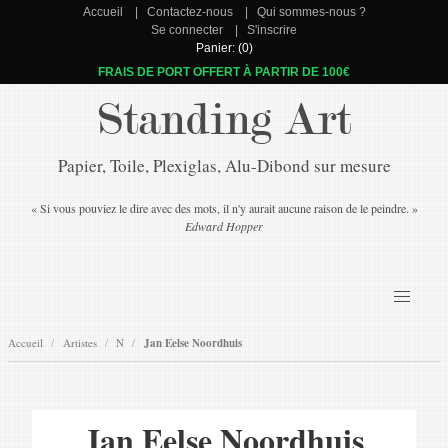
Accueil
Contactez-nous
Qui sommes-nous ?
Se connecter
S'inscrire
Panier: (0)
FRAIS DE PORT OFFERT À PARTIR DE 100€
Standing Art
Papier, Toile, Plexiglas, Alu-Dibond sur mesure
« Si vous pouviez le dire avec des mots, il n'y aurait aucune raison de le peindre. »
Edward Hopper
Accueil
Artistes
N
Jan Eelse Noordhuis
Jan Eelse Noordhuis