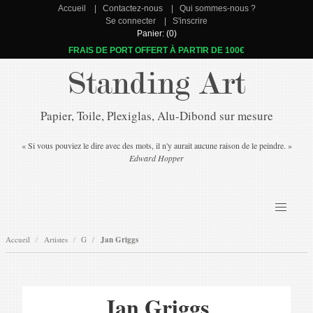
Accueil
Contactez-nous
Qui sommes-nous ?
Se connecter
S'inscrire
Panier: (0)
FRAIS DE PORT OFFERT À PARTIR DE 100€
Standing Art
Papier, Toile, Plexiglas, Alu-Dibond sur mesure
« Si vous pouviez le dire avec des mots, il n'y aurait aucune raison de le peindre. »
Edward Hopper
Accueil
Artistes
G
Jan Griggs
Jan Griggs