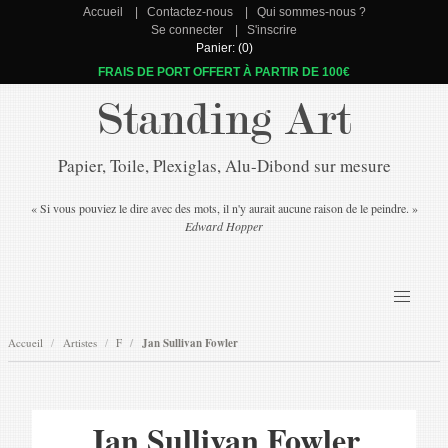
Accueil
Contactez-nous
Qui sommes-nous ?
Se connecter
S'inscrire
Panier: (0)
FRAIS DE PORT OFFERT À PARTIR DE 100€
Standing Art
Papier, Toile, Plexiglas, Alu-Dibond sur mesure
« Si vous pouviez le dire avec des mots, il n'y aurait aucune raison de le peindre. »
Edward Hopper
Accueil
Artistes
F
Jan Sullivan Fowler
Jan Sullivan Fowler