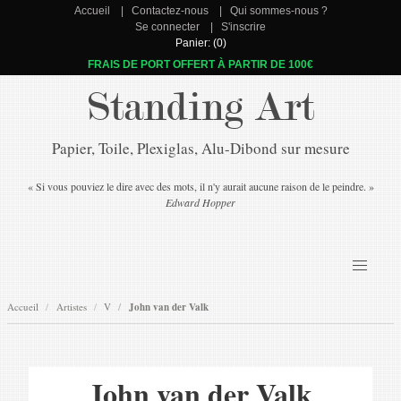
Accueil
Contactez-nous
Qui sommes-nous ?
Se connecter
S'inscrire
Panier: (0)
FRAIS DE PORT OFFERT À PARTIR DE 100€
Standing Art
Papier, Toile, Plexiglas, Alu-Dibond sur mesure
« Si vous pouviez le dire avec des mots, il n'y aurait aucune raison de le peindre. »
Edward Hopper
Accueil
Artistes
V
John van der Valk
John van der Valk