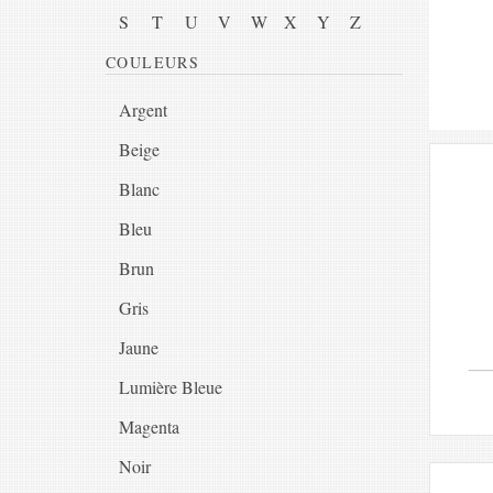
S
T
U
V
W
X
Y
Z
COULEURS
Argent
Beige
Blanc
Bleu
Brun
Gris
Jaune
Lumière Bleue
Magenta
Noir