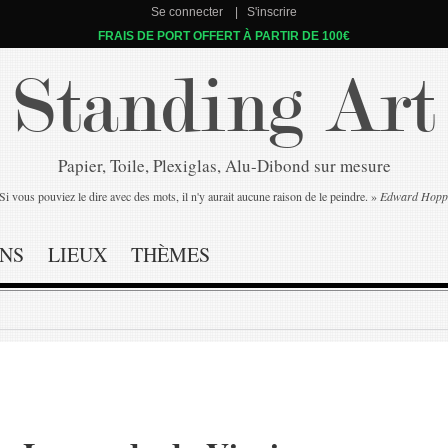
Se connecter
S'inscrire
FRAIS DE PORT OFFERT À PARTIR DE 100€
Standing Art
Papier, Toile, Plexiglas, Alu-Dibond sur mesure
Si vous pouviez le dire avec des mots, il n'y aurait aucune raison de le peindre. »
Edward Hopp
NS
LIEUX
THÈMES