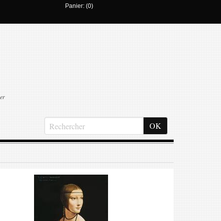
Panier: (0)
er