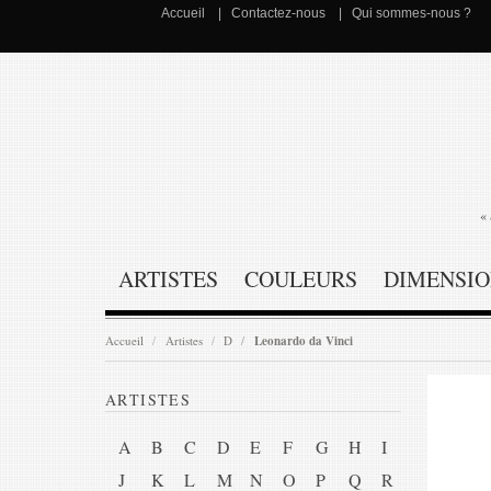
Accueil
Contactez-nous
Qui sommes-nous ?
« 
ARTISTES
COULEURS
DIMENSIO
Accueil
Artistes
D
Leonardo da Vinci
ARTISTES
A
B
C
D
E
F
G
H
I
J
K
L
M
N
O
P
Q
R