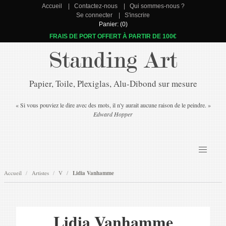
Accueil
Contactez-nous
Qui sommes-nous ?
Se connecter
S'inscrire
Panier: (0)
FRAIS DE PORT OFFERT À PARTIR DE 100€
Standing Art
Papier, Toile, Plexiglas, Alu-Dibond sur mesure
« Si vous pouviez le dire avec des mots, il n'y aurait aucune raison de le peindre. »
Edward Hopper
Accueil
Artistes
V
Lidia Vanhamme
Lidia Vanhamme