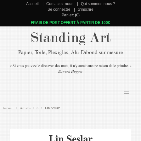
Accueil
Contactez-nous
Qui sommes-nous ?
Se connecter
S'inscrire
Panier: (0)
FRAIS DE PORT OFFERT À PARTIR DE 100€
Standing Art
Papier, Toile, Plexiglas, Alu-Dibond sur mesure
« Si vous pouviez le dire avec des mots, il n'y aurait aucune raison de le peindre. »
Edward Hopper
Accueil
Artistes
S
Lin Seslar
Lin Seslar