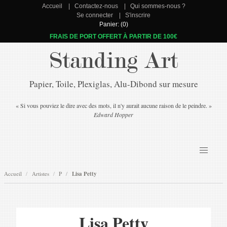
Accueil
Contactez-nous
Qui sommes-nous ?
Se connecter
S'inscrire
Panier: (0)
FRAIS DE PORT OFFERT À PARTIR DE 100€
Standing Art
Papier, Toile, Plexiglas, Alu-Dibond sur mesure
« Si vous pouviez le dire avec des mots, il n'y aurait aucune raison de le peindre. »
Edward Hopper
Accueil
Artistes
P
Lisa Petty
Lisa Petty