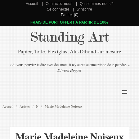
Accueil
Contactez-nous
Qui sommes-nous ?
Se connecter
S'inscrire
Panier: (0)
FRAIS DE PORT OFFERT À PARTIR DE 100€
Standing Art
Papier, Toile, Plexiglas, Alu-Dibond sur mesure
« Si vous pouviez le dire avec des mots, il n'y aurait aucune raison de le peindre. »
Edward Hopper
Accueil
Artistes
N
Marie Madeleine Noiseux
Marie Madeleine Noiseux