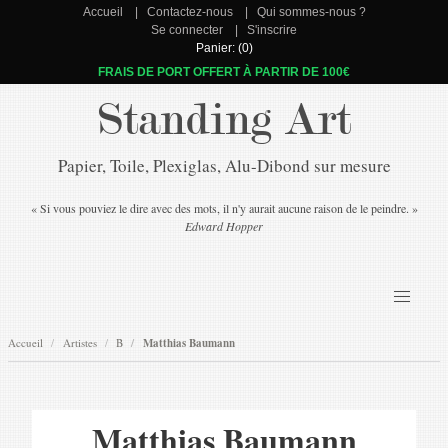
Accueil
Contactez-nous
Qui sommes-nous ?
Se connecter
S'inscrire
Panier: (0)
FRAIS DE PORT OFFERT À PARTIR DE 100€
Standing Art
Papier, Toile, Plexiglas, Alu-Dibond sur mesure
« Si vous pouviez le dire avec des mots, il n'y aurait aucune raison de le peindre. »
Edward Hopper
Accueil
Artistes
B
Matthias Baumann
Matthias Baumann