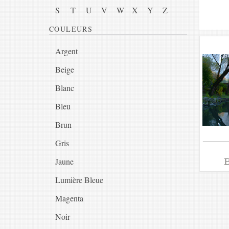
S
T
U
V
W
X
Y
Z
COULEURS
Argent
Beige
Blanc
Bleu
Brun
Gris
Jaune
B
Lumière Bleue
Magenta
Noir