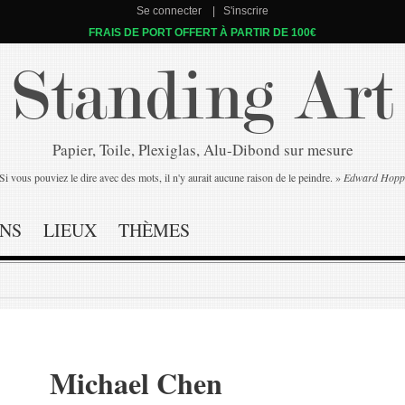
Se connecter
S'inscrire
FRAIS DE PORT OFFERT À PARTIR DE 100€
Standing Art
Papier, Toile, Plexiglas, Alu-Dibond sur mesure
Si vous pouviez le dire avec des mots, il n'y aurait aucune raison de le peindre. »
Edward Hopp
NS
LIEUX
THÈMES
Michael Chen