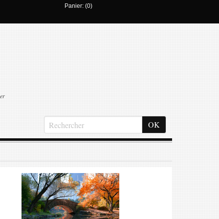
Panier: (0)
er