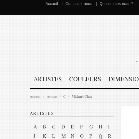
Accueil
Contactez-nous
Qui sommes-nous ?
« 
ARTISTES
COULEURS
DIMENSIO
Accueil
Artistes
C
Michael Chen
ARTISTES
A
B
C
D
E
F
G
H
I
J
K
L
M
N
O
P
Q
R