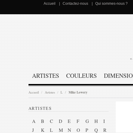
Accueil
Contactez-nous
Qui sommes-nous ?
« 
ARTISTES
COULEURS
DIMENSIO
Accueil
Artistes
L
Mike Lowery
ARTISTES
A
B
C
D
E
F
G
H
I
J
K
L
M
N
O
P
Q
R