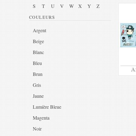
S
T
U
V
W
X
Y
Z
COULEURS
Argent
Beige
Blanc
Bleu
A
Brun
Gris
Jaune
Lumière Bleue
Magenta
Noir