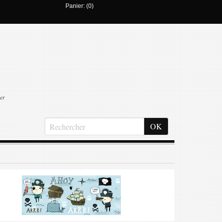
Panier: (0)
er