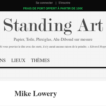
Se connecter
S'inscrire
FRAIS DE PORT OFFERT À PARTIR DE 100€
Standing Art
Papier, Toile, Plexiglas, Alu-Dibond sur mesure
Si vous pouviez le dire avec des mots, il n'y aurait aucune raison de le peindre. »
Edward Hopp
NS
LIEUX
THÈMES
Mike Lowery