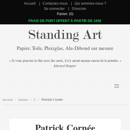
Accueil
Contactez-nous
Qui sommes-nous ?
Se connecter
S'inscrire
Panier: (0)
FRAIS DE PORT OFFERT À PARTIR DE 100€
Standing Art
Papier, Toile, Plexiglas, Alu-Dibond sur mesure
« Si vous pouviez le dire avec des mots, il n'y aurait aucune raison de le peindre. »
Edward Hopper
Accueil
Artistes
C
Patrick Cornée
Patrick Cornée