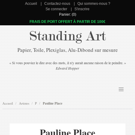
Accueil
Contactez-nous
Qui sommes-nous ?
Se connecter
S'inscrire
Panier: (0)
FRAIS DE PORT OFFERT À PARTIR DE 100€
Standing Art
Papier, Toile, Plexiglas, Alu-Dibond sur mesure
« Si vous pouviez le dire avec des mots, il n'y aurait aucune raison de le peindre. »
Edward Hopper
Accueil
Artistes
P
Pauline Place
Pauline Place