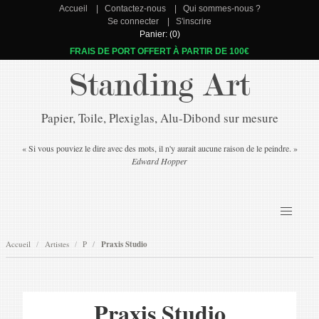
Accueil
Contactez-nous
Qui sommes-nous ?
Se connecter
S'inscrire
Panier: (0)
FRAIS DE PORT OFFERT À PARTIR DE 100€
Standing Art
Papier, Toile, Plexiglas, Alu-Dibond sur mesure
« Si vous pouviez le dire avec des mots, il n'y aurait aucune raison de le peindre. »
Edward Hopper
Accueil
Artistes
P
Praxis Studio
Praxis Studio