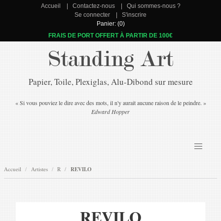
Accueil
Contactez-nous
Qui sommes-nous ?
Se connecter
S'inscrire
Panier: (0)
FRAIS DE PORT OFFERT À PARTIR DE 100€
Standing Art
Papier, Toile, Plexiglas, Alu-Dibond sur mesure
« Si vous pouviez le dire avec des mots, il n'y aurait aucune raison de le peindre. »
Edward Hopper
Accueil
Artistes
R
REVILO
REVILO